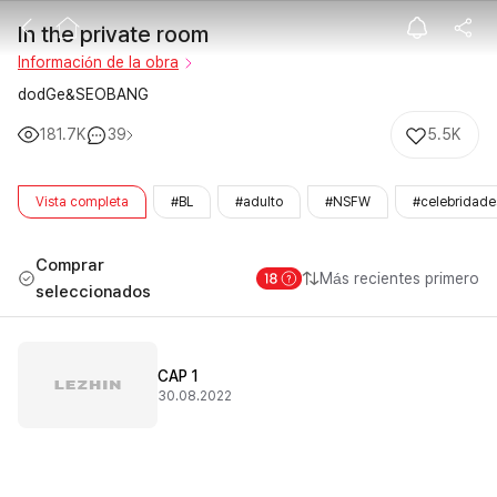
In the private 
In the private room
Información de la obra
dodGe&SEOBANG
181.7K
39
5.5K
Vista completa
#BL
#adulto
#NSFW
#celebridade
Comprar
Más recientes primero
seleccionados
CAP 1
30.08.2022