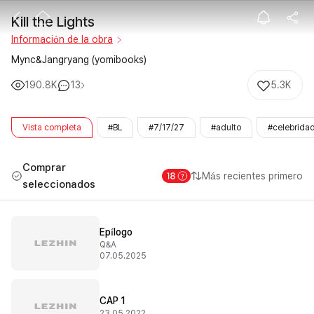
Kill the Lights
Kill the Lights
Información de la obra
Mync&Jangryang (yomibooks)
190.8K
13
5.3K
Vista completa
#BL
#7/17/27
#adulto
#celebrida
Comprar
Más recientes primero
seleccionados
Epílogo
Q&A
07.05.2025
CAP 1
23.05.2022