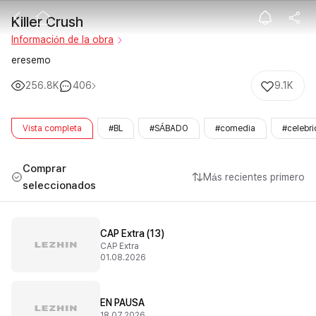
Killer Crush
Killer Crush
Información de la obra
eresemo
256.8K
406
9.1K
Vista completa
#BL
#SÁBADO
#comedia
#celebr
Comprar
Más recientes primero
seleccionados
CAP Extra (13)
CAP Extra
01.08.2026
EN PAUSA
18.07.2026