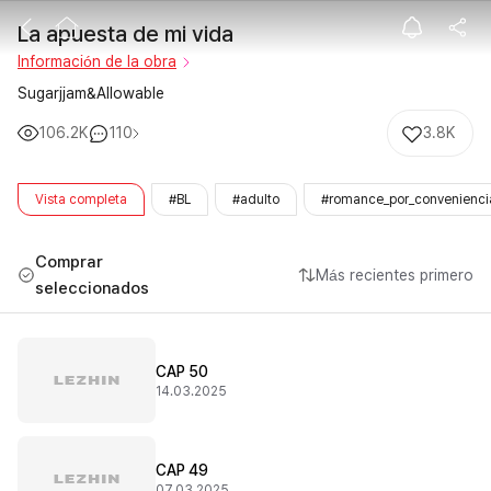
La apuesta de 
La apuesta de mi vida
Información de la obra
Sugarjjam&Allowable
106.2K
110
3.8K
Vista completa
#BL
#adulto
#romance_por_convenienci
Comprar
Más recientes primero
seleccionados
CAP 50
14.03.2025
CAP 49
07.03.2025