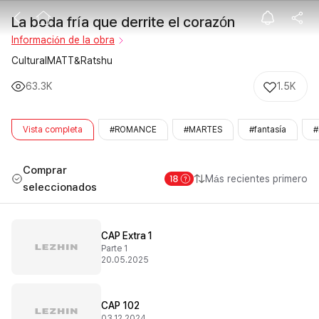
La boda fría qu
La boda fría que derrite el corazón
Información de la obra
CulturalMATT&Ratshu
63.3K
1.5K
Vista completa
#ROMANCE
#MARTES
#fantasía
#
Comprar
Más recientes primero
seleccionados
CAP Extra 1
Parte 1
20.05.2025
CAP 102
03.12.2024