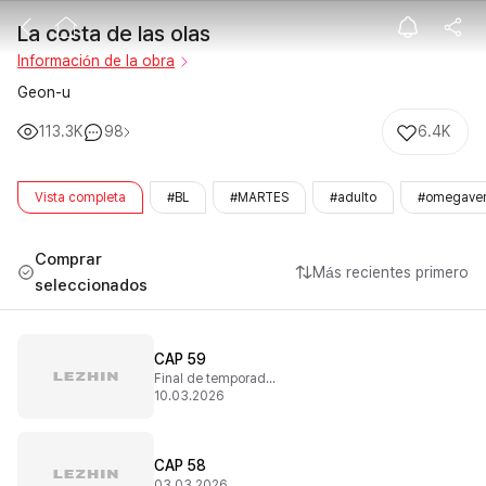
La costa de las
La costa de las olas
Información de la obra
Geon-u
113.3K
98
6.4K
Vista completa
#BL
#MARTES
#adulto
#omegaver
Comprar
Más recientes primero
seleccionados
CAP 59
Final de temporada 2
10.03.2026
CAP 58
03.03.2026