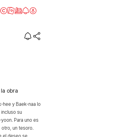
l deseo
 la obra
-hee y Baek-naa lo 
ncluso su 
yoon. Para uno es 
 otro, un tesoro. 
 el deseo se 