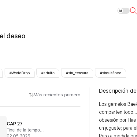
La dualidad de
el deseo
#WorldDrop
#adulto
#sin_censura
#simultáneo
cia
#intenso
#crush
#LezhinOnly
Descripción de
Más recientes primero
Los gemelos Baek
comparten todo… i
obsesión por Hae-
CAP 27
un juguete; para el
Final de la temporada 1
Pero a medida que
02.05.2026