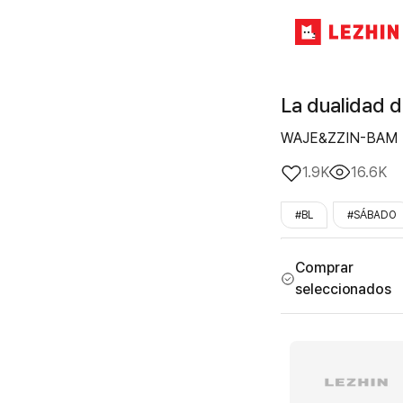
La dualidad d
WAJE&ZZIN-BAM
1.9K
16.6K
#BL
#SÁBADO
#amigos_de_la_infan
Comprar
seleccionados