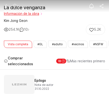
La dulce veng
La dulce venganza
Información de la obra
Kim Jong Geon
254.1K
10
5.2K
Vista completa
#GL
#adulto
#vecinos
#NSFW
Comprar
Más recientes primero
seleccionados
Epílogo
Nota de autor
31.10.2022