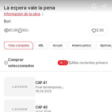
La espera vale
La espera vale la pena
Información de la obra
Bori
81.9K
60
2.8K
Vista completa
#BL
#crush
#reencuentro
#primer
Comprar
Más recientes primero
seleccionados
CAP 41
Final de temporada 1
18.04.2025
CAP 40
11.04.2025