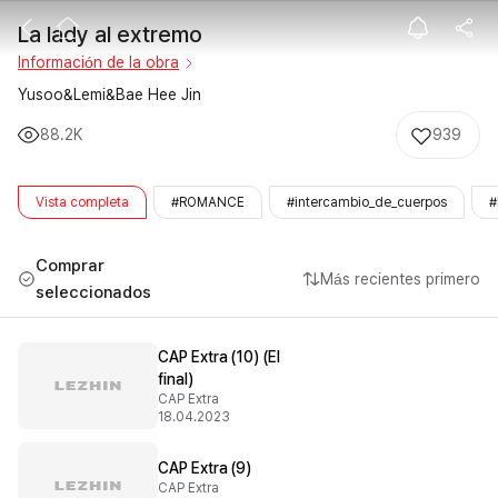
La lady al ext
La lady al extremo
Información de la obra
Yusoo&Lemi&Bae Hee Jin
88.2K
939
Vista completa
#ROMANCE
#intercambio_de_cuerpos
#
Comprar
Más recientes primero
seleccionados
CAP Extra (10) (El
final)
CAP Extra
18.04.2023
CAP Extra (9)
CAP Extra