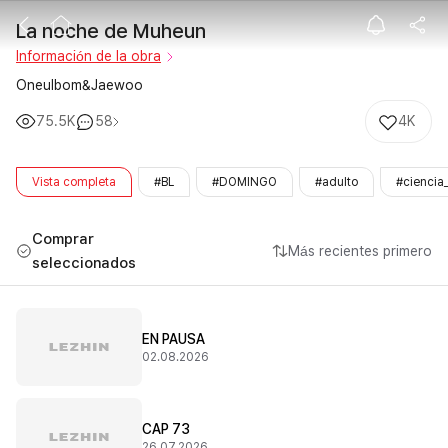
La noche de 
La noche de Muheun
Información de la obra
Oneulbom&Jaewoo
75.5K
58
4K
Vista completa
#BL
#DOMINGO
#adulto
#ciencia_
Comprar
Más recientes primero
seleccionados
EN PAUSA
02.08.2026
CAP 73
26.07.2026