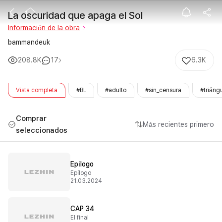
La oscuridad q
La oscuridad que apaga el Sol
Información de la obra
bammandeuk
208.8K
17
6.3K
Vista completa
#BL
#adulto
#sin_censura
#triáng
Comprar
Más recientes primero
seleccionados
Epílogo
Epílogo
21.03.2024
CAP 34
El final