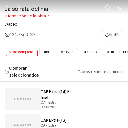
La sonata del 
La sonata del mar
Información de la obra
Wabec
124.7K
24
5.4K
Vista completa
#BL
#LUNES
#adulto
#sin_censur
Comprar
Más recientes primero
seleccionados
CAP Extra (14) El
final
CAP Extra
07.10.2025
CAP Extra (13)
CAP Extra