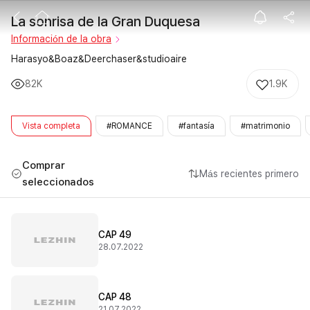
La sonrisa de 
La sonrisa de la Gran Duquesa
Información de la obra
Harasyo&Boaz&Deerchaser&studioaire
82K
1.9K
Vista completa
#ROMANCE
#fantasía
#matrimonio
Comprar
Más recientes primero
seleccionados
CAP 49
28.07.2022
CAP 48
21.07.2022