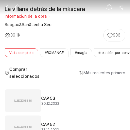
La villana detr
La villana detrás de la máscara
Información de la obra
Seogac&San&Leeha Seo
39.1K
936
Vista completa
#ROMANCE
#magia
#relación_por_conv
Comprar
Más recientes primero
seleccionados
CAP 53
30.12.2022
CAP 52
23.12.2022