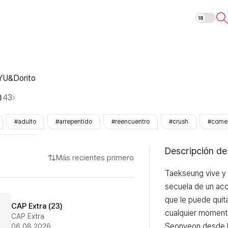
Labios
YU&Dorito
43
#adulto
#arrepentido
#reencuentro
#crush
#come
#LezhinOnly
Descripción de
Más recientes primero
Taekseung vive y 
secuela de un acc
que le puede quitar
CAP Extra (23)
cualquier momento
CAP Extra
Seonyeon desde la 
06.08.2026