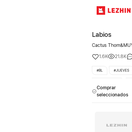
Labios
Cactus Thorn&MU
1.6K
21.8K
#BL
#JUEVES
#primer_amor
Comprar
seleccionados