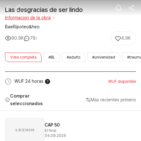
Las desgracias
Las desgracias de ser lindo
Información de la obra
BaeRipoteo&heo
90.9K
78
4.9K
Vista completa
#BL
#adulto
#universidad
#traum
WUF 24 horas
WUF disponible
Comprar
Más recientes primero
seleccionados
CAP 50
El final
04.09.2025