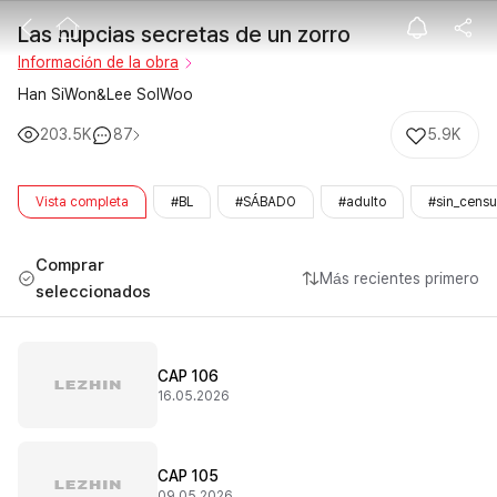
Las nupcias se
Las nupcias secretas de un zorro
Información de la obra
Han SiWon&Lee SolWoo
203.5K
87
5.9K
Vista completa
#BL
#SÁBADO
#adulto
#sin_censu
Comprar
Más recientes primero
seleccionados
CAP 106
16.05.2026
CAP 105
09.05.2026