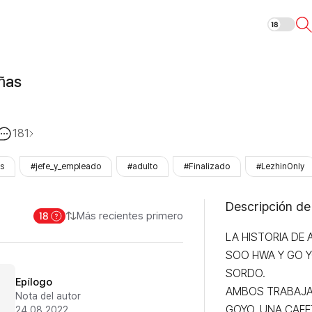
Lengua de señ
ñas
181
os
#jefe_y_empleado
#adulto
#Finalizado
#LezhinOnly
Descripción de
Más recientes primero
LA HISTORIA DE 
SOO HWA Y GO Y
SORDO. 

Epílogo
AMBOS TRABAJAN
Nota del autor
GOYO, UNA CAFE
24.08.2022