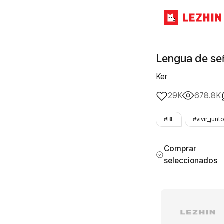
Lengua de se
Ker
29K
678.8K
#BL
#vivir_junt
Comprar
seleccionados