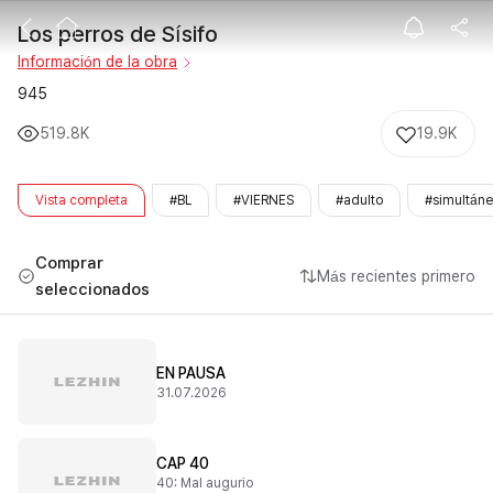
Los perros de S
Los perros de Sísifo
Información de la obra
945
519.8K
19.9K
Vista completa
#BL
#VIERNES
#adulto
#simultán
Comprar
Más recientes primero
seleccionados
EN PAUSA
31.07.2026
CAP 40
40: Mal augurio