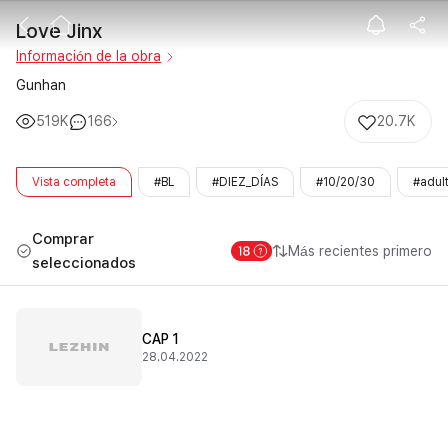
Love Jinx
Love Jinx
Información de la obra
Gunhan
519K
166
20.7K
Vista completa
#BL
#DIEZ_DÍAS
#10/20/30
#adul
Comprar
Más recientes primero
seleccionados
CAP 1
28.04.2022