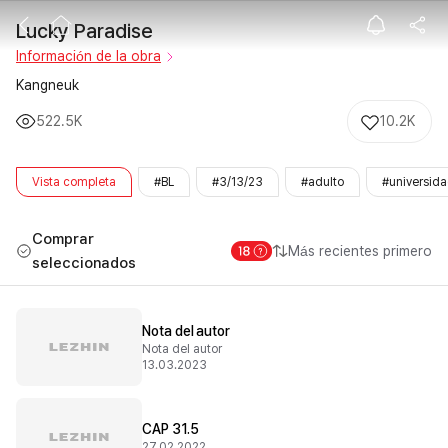
Lucky Paradis
Lucky Paradise
Información de la obra
Kangneuk
522.5K
10.2K
Vista completa
#BL
#3/13/23
#adulto
#universid
Comprar
Más recientes primero
seleccionados
Nota del autor
Nota del autor
13.03.2023
CAP 31.5
27.02.2022