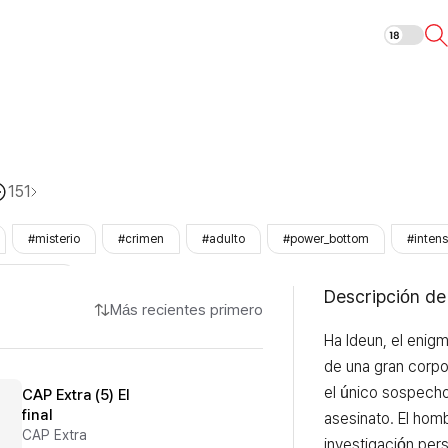
Mad Place
151
#misterio
#crimen
#adulto
#power_bottom
#inten
LezhinOnly
Descripción de
Más recientes primero
Ha Ideun, el enigm
de una gran corpor
el único sospecho
CAP Extra (5) El
final
asesinato. El hom
CAP Extra
investigación pers