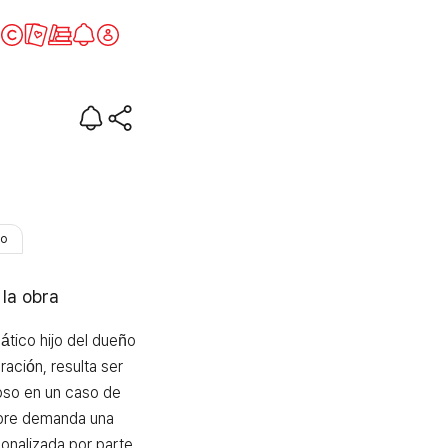
so
 la obra
ático hijo del dueño 
ación, resulta ser 
so en un caso de 
bre demanda una 
onalizada por parte 