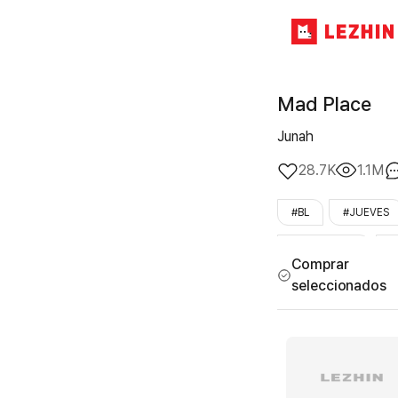
Mad Place
Junah
28.7K
1.1M
#BL
#JUEVES
#sin_censura
#
Comprar
seleccionados