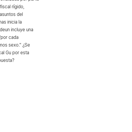
scal rígido, 
asuntos del 
s inicia la 
Ideun incluye una 
"por cada 
mos sexo." ¿Se 
cal Gu por esta 
opuesta?