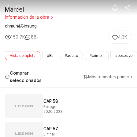
Marcel
Marcel
Información de la obra
chmun&Ginsung
150.7K
88
4.3K
Vista completa
#BL
#adulto
#crimen
#obsesivo
Comprar
Más recientes primero
seleccionados
CAP 58
Epílogo
20.10.2023
CAP 57
El final