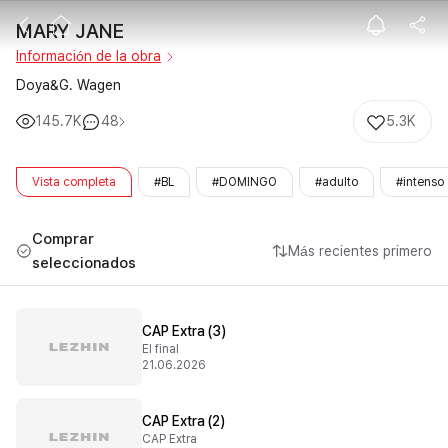
MARY JANE
MARY JANE
Información de la obra
Doya&G. Wagen
145.7K
48
5.3K
Vista completa
#BL
#DOMINGO
#adulto
#intenso
Comprar
Más recientes primero
seleccionados
CAP Extra (3)
El final
21.06.2026
CAP Extra (2)
CAP Extra