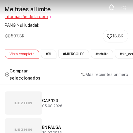
Me traes al lím
Me traes al límite
Información de la obra
PANGIN&Hudadak
507.8K
18.8K
Vista completa
#BL
#MIÉRCOLES
#adulto
#sin_ce
Comprar
Más recientes primero
seleccionados
CAP 123
05.08.2026
EN PAUSA
29.07.2026