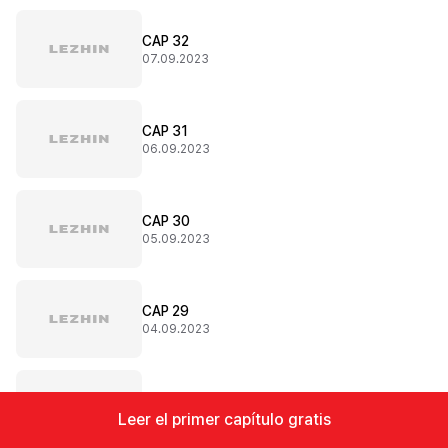
CAP 32
07.09.2023
CAP 31
06.09.2023
CAP 30
05.09.2023
CAP 29
04.09.2023
CAP 28
Leer el primer capítulo gratis
03.09.2023