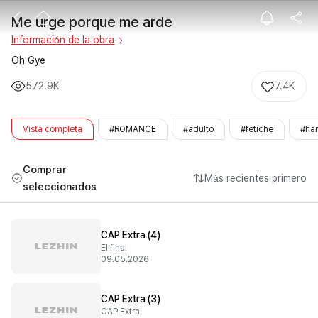
Me urge porqu
Me urge porque me arde
Información de la obra
Oh Gye
572.9K
7.4K
Vista completa
#ROMANCE
#adulto
#fetiche
#ha
Comprar
Más recientes primero
seleccionados
CAP Extra (4)
El final
09.05.2026
CAP Extra (3)
CAP Extra