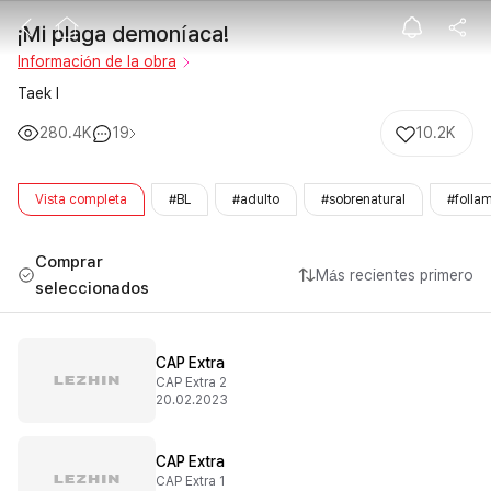
¡Mi plaga demo
¡Mi plaga demoníaca!
Información de la obra
Taek I
280.4K
19
10.2K
Vista completa
#BL
#adulto
#sobrenatural
#folla
Comprar
Más recientes primero
seleccionados
CAP Extra
CAP Extra 2
20.02.2023
CAP Extra
CAP Extra 1