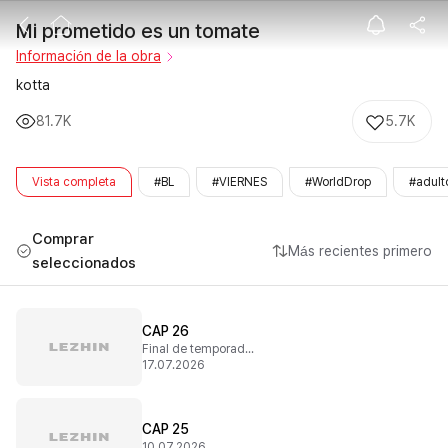
Mi prometido e
Mi prometido es un tomate
Información de la obra
kotta
81.7K
5.7K
Vista completa
#BL
#VIERNES
#WorldDrop
#adult
Comprar
Más recientes primero
seleccionados
CAP 26
Final de temporada 1
17.07.2026
CAP 25
10.07.2026