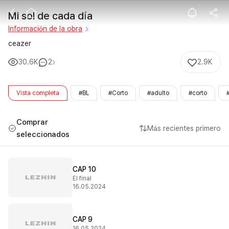
Mi sol de cada 
Mi sol de cada día
Información de la obra
ceazer
30.6K
2
2.9K
Vista completa
#BL
#Corto
#adulto
#corto
Comprar
Más recientes primero
seleccionados
CAP 10
El final
16.05.2024
CAP 9
16.05.2024