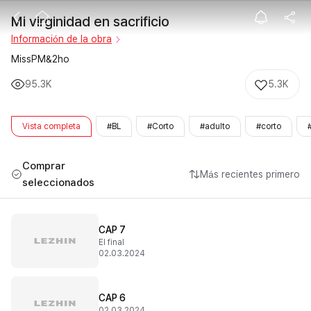
Mi virginidad e
Mi virginidad en sacrificio
Información de la obra
MissPM&2ho
95.3K
5.3K
Vista completa
#BL
#Corto
#adulto
#corto
Comprar
Más recientes primero
seleccionados
CAP 7
El final
02.03.2024
CAP 6
02.03.2024