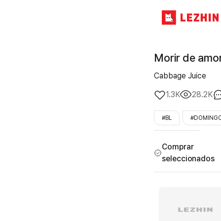
Morir de amor
Cabbage Juice
1.3K
28.2K
#BL
#DOMING
#LezhinOnly
Comprar
seleccionados