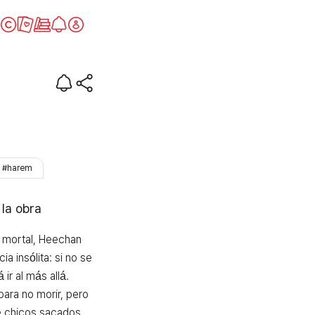
(literalmente)
#harem
 la obra
 mortal, Heechan 
a insólita: si no se 
ir al más allá. 
para no morir, pero 
e chicos sacados 