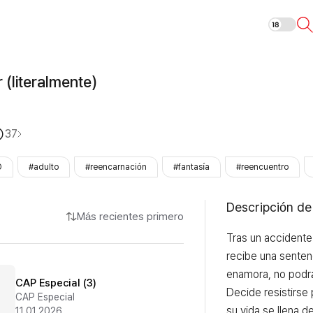
Morir de amor 
 (literalmente)
37
O
#adulto
#reencarnación
#fantasía
#reencuentro
Descripción de
Más recientes primero
Tras un accidente
recibe una sentenci
enamora, no podrá 
CAP Especial (3)
Decide resistirse 
CAP Especial
su vida se llena d
11.01.2026