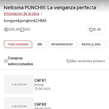
Netkama PUNCH
Netkama PUNCH!!!: La venganza perfecta
Información de la obra
bongyee&gongben&CHIMA
335.6K
95
8.4K
Vista completa
#BL
#malentendido
#amor_y_odio
Comprar
Más recientes primero
seleccionados
CAP 81
El final
13.06.2025
CAP 80
06.06.2025