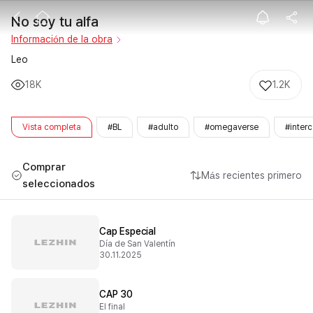
No soy tu alfa
No soy tu alfa
Información de la obra
Leo
18K
1.2K
Vista completa
#BL
#adulto
#omegaverse
#inter
Comprar
Más recientes primero
seleccionados
Cap Especial
Día de San Valentín
30.11.2025
CAP 30
El final