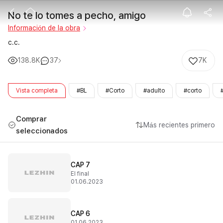
No te lo tomes
No te lo tomes a pecho, amigo
Información de la obra
c.c.
138.8K
37
7K
Vista completa
#BL
#Corto
#adulto
#corto
Comprar
Más recientes primero
seleccionados
CAP 7
El final
01.06.2023
CAP 6
01.06.2023