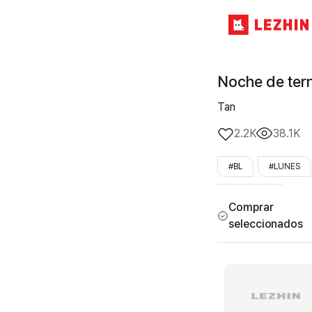
Noche de ter
Tan
2.2K
38.1K
#BL
#LUNES
#LezhinOnly
Comprar
seleccionados