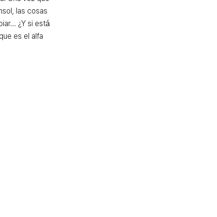
sol, las cosas 
r... ¿Y si está 
ue es el alfa 