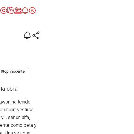
ura
#top_inocente
 la obra
gwon ha tenido 
umplir: vestirse 
... ser un alfa, 
ente como beta y 
a. Una vez que 