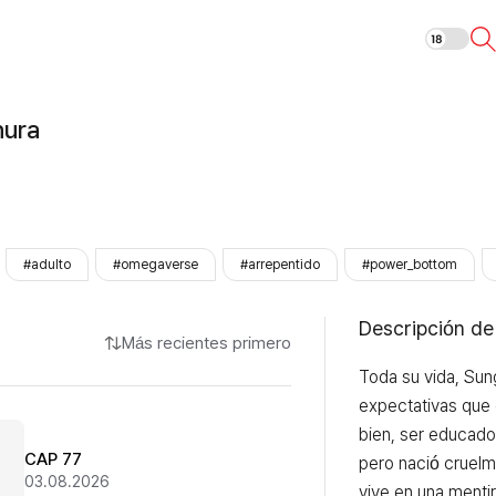
Noche de tern
nura
#adulto
#omegaverse
#arrepentido
#power_bottom
Descripción de
Más recientes primero
Toda su vida, Sun
expectativas que c
bien, ser educado y
CAP 77
pero nació cruelm
03.08.2026
vive en una mentir