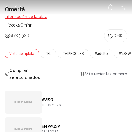
Omertà
Omertà
Información de la obra
Hickok&Ominn
47K
30
3.6K
Vista completa
#BL
#MIÉRCOLES
#adulto
#NSFW
Comprar
Más recientes primero
seleccionados
AVISO
18.06.2026
EN PAUSA
12.11.2025