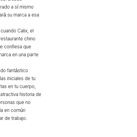
rado a sí mismo 
ará su marca a esa 
uando Calix, el 
restaurante chino 
le confiesa que 
marca en una parte 
o fantástico 
s iniciales de tu 
as en tu cuerpo, 
atractiva historia de 
rsonas que no 
da en común 
r de trabajo.