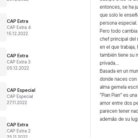
entonces, se ha ju
que solo le enseñ
CAP Extra
persona especial.

CAP Extra 4
Pero todo cambia c
15.12.2022
chef principal del 
en el que trabaja, 
también tiene su 
CAP Extra
CAP Extra 3
privada…

05.12.2022
Basada en un mund
donde naces con la
alma gemela escrit
CAP Especial
“Pian Pian” es una 
CAP Especial
27.11.2022
amor entre dos pe
parecen tener na
además de su luga
CAP Extra
CAP Extra 2
25.11.2022