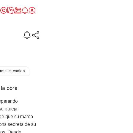
#malentendido
 la obra
sperando 
u pareja 
de que su marca 
ona secreta de su 
ños. Desde 