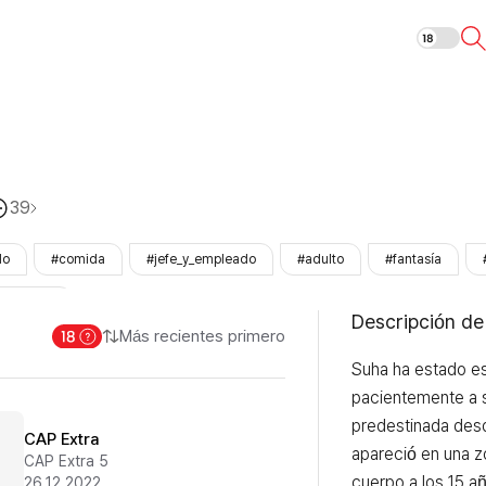
Pian Pian
39
do
#comida
#jefe_y_empleado
#adulto
#fantasía
ezhinOnly
Descripción de
Más recientes primero
Suha ha estado e
pacientemente a s
predestinada des
CAP Extra
apareció en una z
CAP Extra 5
cuerpo a los 15 a
26.12.2022