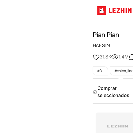
Pian Pian
HAESIN
31.8K
1.4M
#BL
#chico_lin
#romántico
#L
Comprar
seleccionados