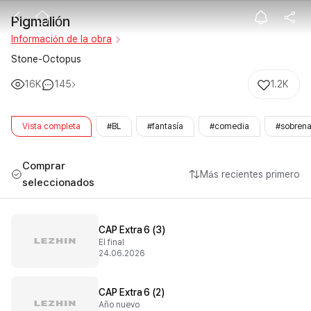
Pigmalión
Pigmalión
Información de la obra
Stone-Octopus
16K
145
1.2K
Vista completa
#BL
#fantasía
#comedia
#sobrena
Comprar
Más recientes primero
seleccionados
CAP Extra 6 (3)
El final
24.06.2026
CAP Extra 6 (2)
Año nuevo