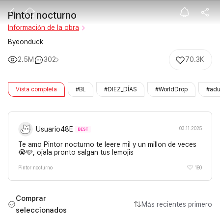
Pintor nocturn
Pintor nocturno
Información de la obra
Byeonduck
2.5M
302
70.3K
Vista completa
#BL
#DIEZ_DÍAS
#WorldDrop
#adu
Usuario48E
03.11.2025
Te amo Pintor nocturno te leere mil y un millon de veces
😭🩷, ojala pronto salgan tus lemojis
180
Pintor nocturno
Comprar
Más recientes primero
seleccionados