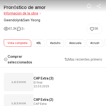
Pronóstico de
Pronóstico de amor
Información de la obra
Gwendolyn&Sam Yeong
61.3K
3
3K
Vista completa
#BL
#adulto
#escuela
#crush
Comprar
Más recientes primero
seleccionados
CAP Extra (3)
El final
22.03.2025
CAP Extra (2)
CAP Extra