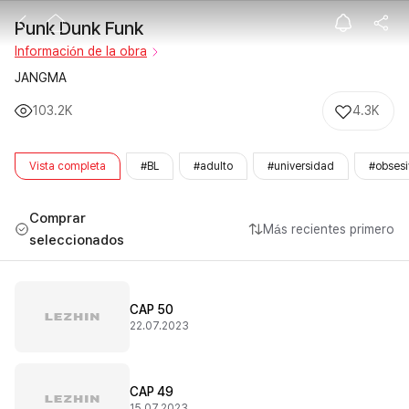
Punk Dunk Fu
Punk Dunk Funk
Información de la obra
JANGMA
103.2K
4.3K
Vista completa
#BL
#adulto
#universidad
#obsesi
Comprar
Más recientes primero
seleccionados
CAP 50
22.07.2023
CAP 49
15.07.2023