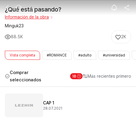
¿Qué está pas
¿Qué está pasando?
Información de la obra
Minguk23
88.5K
2K
Vista completa
#ROMANCE
#adulto
#universidad
Comprar
Más recientes primero
seleccionados
CAP 1
28.07.2021