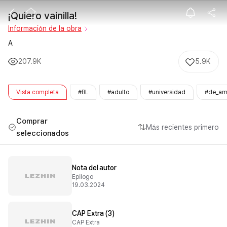
¡Quiero vainilla
¡Quiero vainilla!
Información de la obra
A
207.9K
5.9K
Vista completa
#BL
#adulto
#universidad
#de_am
Comprar
Más recientes primero
seleccionados
Nota del autor
Epílogo
19.03.2024
CAP Extra (3)
CAP Extra