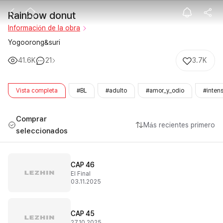
Rainbow donu
Rainbow donut
Información de la obra
Yogoorong&suri
41.6K
21
3.7K
Vista completa
#BL
#adulto
#amor_y_odio
#inten
Comprar
Más recientes primero
seleccionados
CAP 46
El Final
03.11.2025
CAP 45
27.10.2025