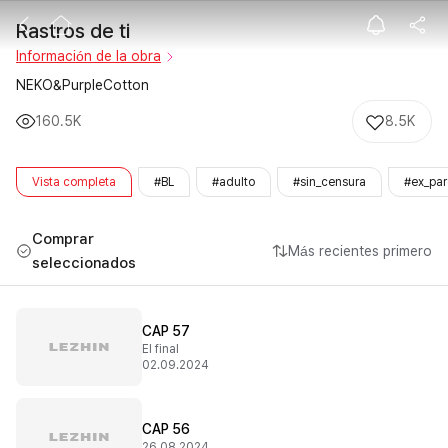
Rastros de ti
Rastros de ti
Información de la obra
NEKO&PurpleCotton
160.5K
8.5K
Vista completa
#BL
#adulto
#sin_censura
#ex_par
Comprar
Más recientes primero
seleccionados
CAP 57
El final
02.09.2024
CAP 56
26.08.2024