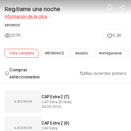
Regálame una 
Regálame una noche
Información de la obra
seowoo
207K
5.4K
Vista completa
#ROMANCE
#adulto
#omegaverse
Comprar
Más recientes primero
seleccionados
CAP Extra 2 (7)
CAP Extra (El final)
29.05.2024
CAP Extra 2 (6)
CAP Extra