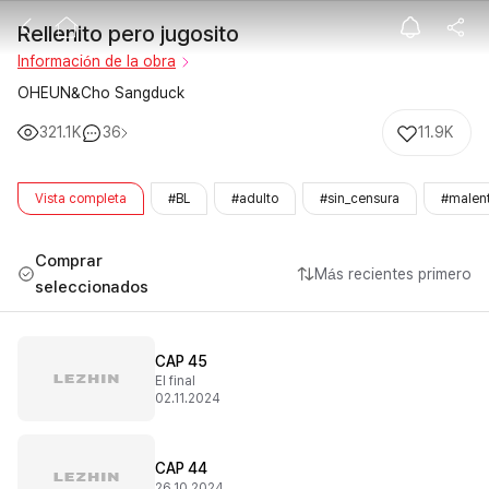
Rellenito pero 
Rellenito pero jugosito
Información de la obra
OHEUN&Cho Sangduck
321.1K
36
11.9K
Vista completa
#BL
#adulto
#sin_censura
#malen
Comprar
Más recientes primero
seleccionados
CAP 45
El final
02.11.2024
CAP 44
26.10.2024