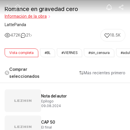
Romance en gr
Romance en gravedad cero
Información de la obra
LattePanda
472K
21
18.5K
Vista completa
#BL
#VIERNES
#sin_censura
#adul
Comprar
Más recientes primero
seleccionados
Nota del autor
Epílogo
09.08.2024
CAP 50
El final