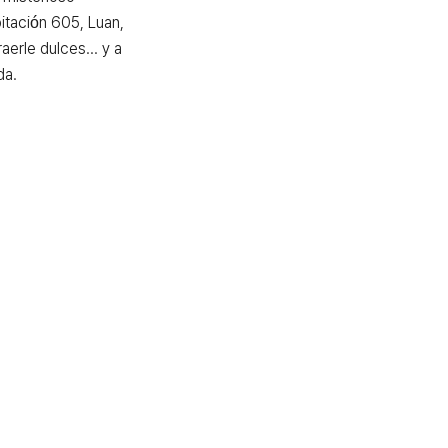
tación 605, Luan, 
erle dulces... y a 
da.