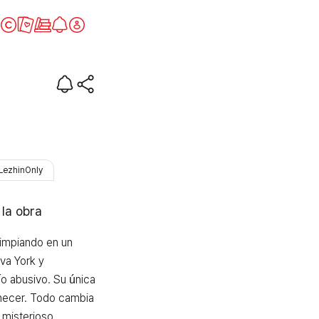
anhattan
LezhinOnly
 la obra
impiando en un 
va York y 
o abusivo. Su única 
anecer. Todo cambia 
misterioso 