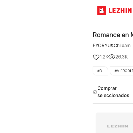
Romance en 
FYORYU&Chilbam
1.2K
26.3K
#BL
#MIÉRCOL
Comprar
seleccionados