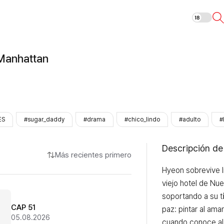
Romance en M
Manhattan
ES
#sugar_daddy
#drama
#chico_lindo
#adulto
#
Descripción de
Más recientes primero
Hyeon sobrevive l
viejo hotel de Nue
soportando a su tí
CAP 51
paz: pintar al am
05.08.2026
cuando conoce al 